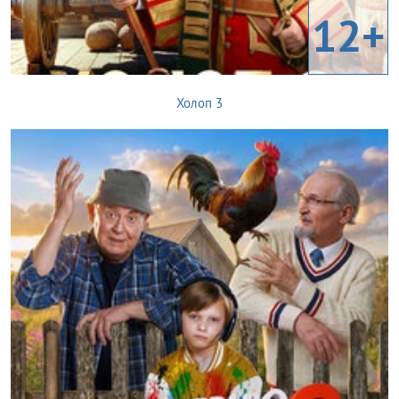
12+
Холоп 3