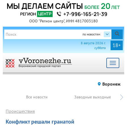
ООО "Регион центр", ИНН 4817003180
по новостям
8 августа 2026 г.
18+
суббота
Toggle
navigat
Воронеж
Все новости
Заводные выходные
Происшествия
Конфликт решали гранатой