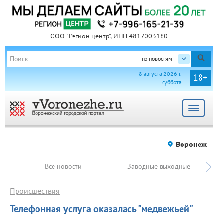
ООО "Регион центр", ИНН 4817003180
по новостям
8 августа 2026 г.
18+
суббота
Toggle
navigat
Воронеж
Все новости
Заводные выходные
Происшествия
Телефонная услуга оказалась "медвежьей"