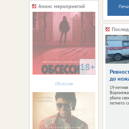
Анонс мероприятий
Печа
Послед
18+
Ревнос
до нож
Обсессия
19-летняя
Воронежа 
убила сво
летнего с