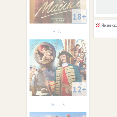
18+
Яндекс
Майкл
12+
Холоп 3