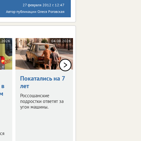
27 февраля 2012 г. 12:47
Автор публикации Олеся Роговская
8.2026
04.08.2026
04.08.2026
Покатались на 7
Конфликт с
 в
лет
незнакомцами
м
привел за
Россошанские
решетку
подростки ответят за
угон машины.
Следственный комитет
Воронежской области
предъявил обвинение
24-летнему жителю
ся
города.