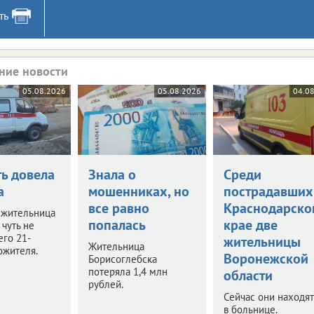
ть
ние новости
05.08.2026
05.08.2026
04.0
ть довела
Знала о
Среди
а
мошенниках, но
пострадавших
все равно
Краснодарско
 жительница
попалась
крае две
чуть не
его 21-
жительницы
Жительница
ожителя.
Воронежской
Борисоглебска
потеряла 1,4 млн
области
рублей.
Сейчас они находят
в больнице.