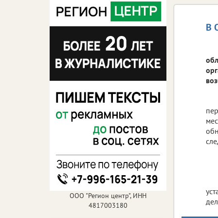
В 
обл
орг
воз
пер
мес
обн
сле
уст
ООО "Регион центр", ИНН
дел
4817003180