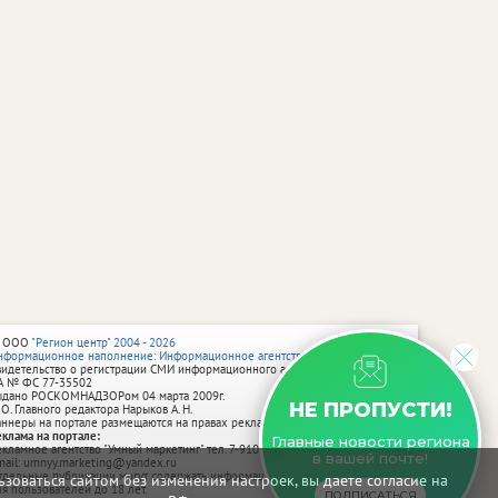
 ООО
"Регион центр" 2004 - 2026
нформационное наполнение: Информационное агентство vRossii.ru
видетельство о регистрации СМИ информационного агентства vRossii.ru
А № ФС 77‑35502
ыдано РОСКОМНАДЗОРом 04 марта 2009г.
НЕ ПРОПУСТИ!
 О. Главного редактора Нарыков А. Н.
аннеры на портале размещаются на правах рекламы.
еклама на портале:
Главные новости региона
екламное агентство "Умный маркетинг" тел. 7-910-267-70-40,
в вашей почте!
mail: umnyy.marketing@yandex.ru
тдельные публикации могут содержать информацию, не предназначенную
зоваться сайтом без изменения настроек, вы даете согласие на
ля пользователей до 18 лет.
ПОДПИСАТЬСЯ