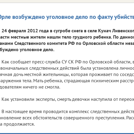
Орле возбуждено уголовное дело по факту убийст
24 февраля 2012 года в сугробе снега в селе Кунач Ливенск
асти местные жители нашли тело грудного ребенка. По данн
анами Следственного комитета РФ по Орловской области не
буждено уголовное дело.
Как сообщает пресс-служба СУ СК РФ по Орловской области, 
воначальных следственных действий была установлена личност
ячная дочь местной жительницы, которая проживает по соседс
аружения тела. Мать ребенка, страдающая психическим расстр
дователям ничего не смогла.
Как установили эксперты, смерть девочки наступила от перео
В настоящее время проводится комплекс следственных дейст
ановление всех обстоятельств совершенного преступления. Ра
а продолжается.