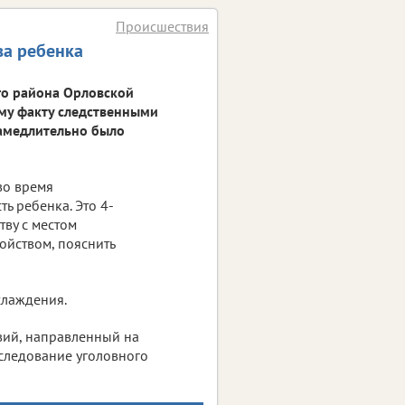
Происшествия
ва ребенка
ого района Орловской
ому факту следственными
замедлительно было
во время
ь ребенка. Это 4-
тву с местом
ойством, пояснить
хлаждения.
вий, направленный на
сследование уголовного