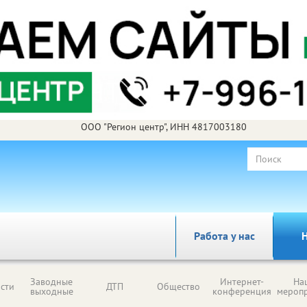
ООО "Регион центр", ИНН 4817003180
Работа у нас
Н
Заводные
Интернет-
На
сти
ДТП
Общество
выходные
конференция
мероп