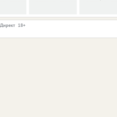
.Директ