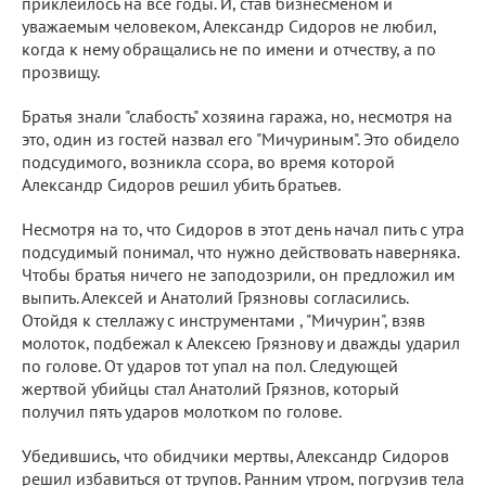
приклеилось на все годы. И, став бизнесменом и
уважаемым человеком, Александр Сидоров не любил,
когда к нему обращались не по имени и отчеству, а по
прозвищу.
Братья знали "слабость" хозяина гаража, но, несмотря на
это, один из гостей назвал его "Мичуриным". Это обидело
подсудимого, возникла ссора, во время которой
Александр Сидоров решил убить братьев.
Несмотря на то, что Сидоров в этот день начал пить с утра
подсудимый понимал, что нужно действовать наверняка.
Чтобы братья ничего не заподозрили, он предложил им
выпить. Алексей и Анатолий Грязновы согласились.
Отойдя к стеллажу с инструментами , "Мичурин", взяв
молоток, подбежал к Алексею Грязнову и дважды ударил
по голове. От ударов тот упал на пол. Следующей
жертвой убийцы стал Анатолий Грязнов, который
получил пять ударов молотком по голове.
Убедившись, что обидчики мертвы, Александр Сидоров
решил избавиться от трупов. Ранним утром, погрузив тела