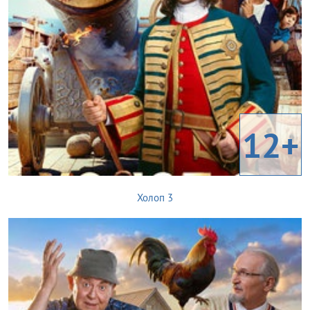
12+
Холоп 3