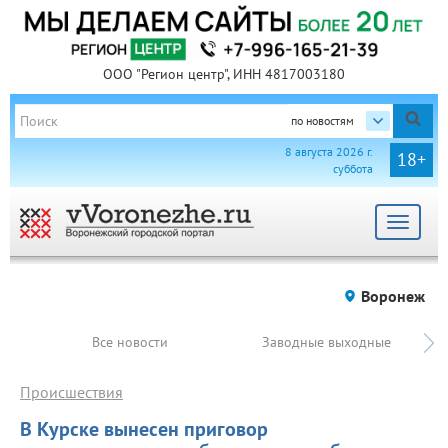
ООО "Регион центр", ИНН 4817003180
по новостям
8 августа 2026 г.
18+
суббота
Toggle
navigat
Воронеж
Все новости
Заводные выходные
Происшествия
В Курске вынесен приговор