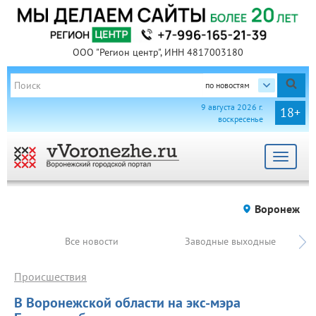
ООО "Регион центр", ИНН 4817003180
по новостям
9 августа 2026 г.
18+
воскресенье
Toggle
navigat
Воронеж
Все новости
Заводные выходные
Происшествия
В Воронежской области на экс-мэра