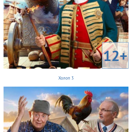
12+
Холоп 3