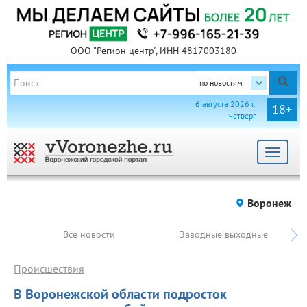
ООО "Регион центр", ИНН 4817003180
по новостям
6 августа 2026 г.
18+
четверг
Toggle
navigat
Воронеж
Все новости
Заводные выходные
Происшествия
В Воронежской области подросток