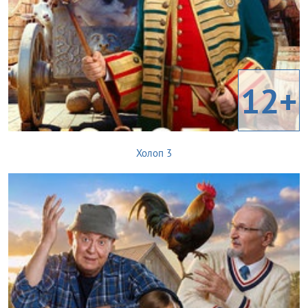
12+
Холоп 3