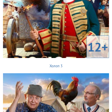
12+
Холоп 3