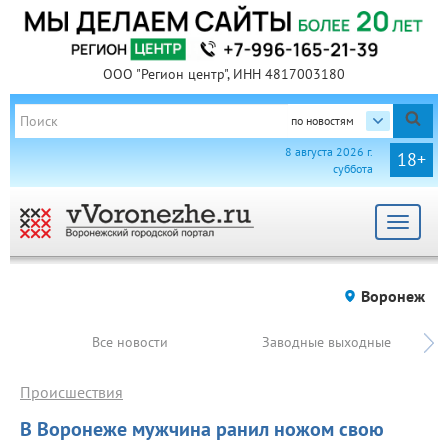
ООО "Регион центр", ИНН 4817003180
по новостям
8 августа 2026 г.
18+
суббота
Toggle
navigat
Воронеж
Все новости
Заводные выходные
Происшествия
В Воронеже мужчина ранил ножом свою