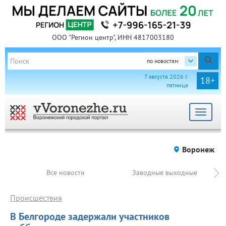
ООО "Регион центр", ИНН 4817003180
по новостям
7 августа 2026 г.
18+
пятница
Toggle
navigat
Воронеж
Все новости
Заводные выходные
Происшествия
В Белгороде задержали участников