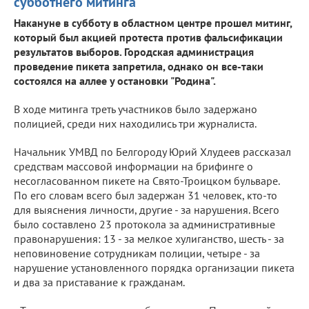
субботнего митинга
Накануне в субботу в областном центре прошел митинг,
который был акцией протеста против фальсификации
результатов выборов. Городская администрация
проведение пикета запретила, однако он все-таки
состоялся на аллее у остановки "Родина".
В ходе митинга треть участников было задержано
полицией, среди них находились три журналиста.
Начальник УМВД по Белгороду Юрий Хлудеев рассказал
средствам массовой информации на брифинге о
несогласованном пикете на Свято-Троицком бульваре.
По его словам всего был задержан 31 человек, кто-то
для выяснения личности, другие - за нарушения. Всего
было составлено 23 протокола за административные
правонарушения: 13 - за мелкое хулиганство, шесть - за
неповиновение сотрудникам полиции, четыре - за
нарушение установленного порядка организации пикета
и два за приставание к гражданам.