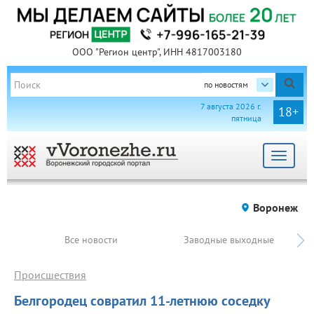
ООО "Регион центр", ИНН 4817003180
по новостям
7 августа 2026 г.
18+
пятница
Toggle
navigat
Воронеж
Все новости
Заводные выходные
Происшествия
Белгородец совратил 11-летнюю соседку