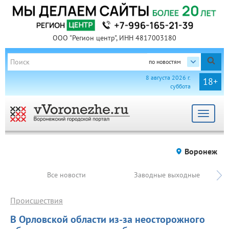
ООО "Регион центр", ИНН 4817003180
по новостям
8 августа 2026 г.
18+
суббота
Toggle
navigat
Воронеж
Все новости
Заводные выходные
Происшествия
В Орловской области из-за неосторожного