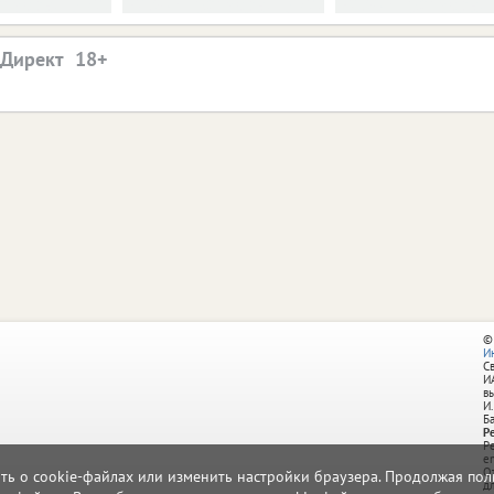
.Директ
©
И
С
И
в
И.
Б
Р
Р
e
О
ать о cookie-файлах или изменить настройки браузера. Продолжая поль
д