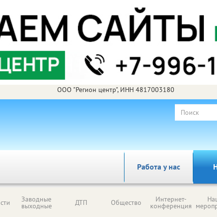
ООО "Регион центр", ИНН 4817003180
Работа у нас
Н
Заводные
Интернет-
На
сти
ДТП
Общество
выходные
конференция
мероп