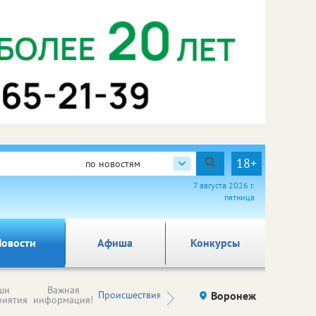
18+
по новостям
7 августа 2026 г.
пятница
овости
Афиша
Конкурсы
Новости
ши
Важная
Происшествия
Здоровье
Воронеж
Ку
компаний (на
риятия
информация!
правах
рекламы)