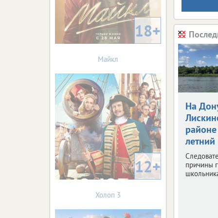
18+
Послед
Майкл
На Дон
Лискин
районе 
летний
Следоват
12+
причины 
школьника
Холоп 3