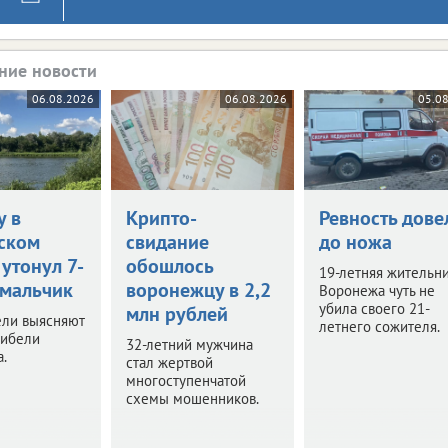
ние новости
06.08.2026
06.08.2026
05.0
у в
Крипто-
Ревность дове
ском
свидание
до ножа
утонул 7-
обошлось
19-летняя жительн
 мальчик
воронежцу в 2,2
Воронежа чуть не
убила своего 21-
млн рублей
ели выясняют
летнего сожителя.
гибели
32-летний мужчина
.
стал жертвой
многоступенчатой
схемы мошенников.