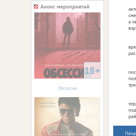
Анонс мероприятий
акт
сме
а т
взр
вре
рас
18+
пос
пол
три
Обсессия
тер
под
рай
Печа