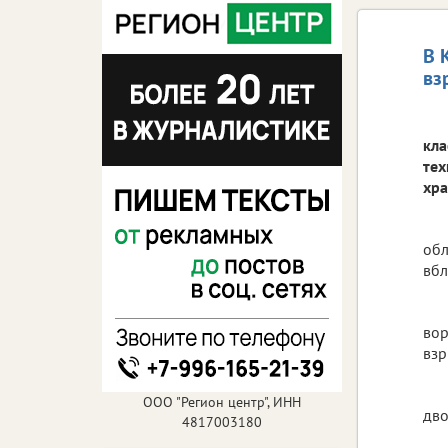
В 
вз
кла
тех
хра
обл
вбл
вор
взр
ООО "Регион центр", ИНН
дво
4817003180