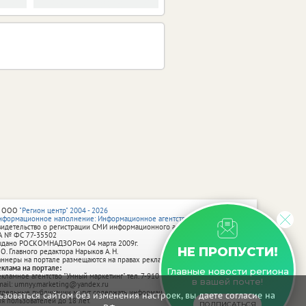
 ООО
"Регион центр" 2004 - 2026
нформационное наполнение: Информационное агентство vRossii.ru
видетельство о регистрации СМИ информационного агентства vRossii.ru
А № ФС 77‑35502
ыдано РОСКОМНАДЗОРом 04 марта 2009г.
НЕ ПРОПУСТИ!
 О. Главного редактора Нарыков А. Н.
аннеры на портале размещаются на правах рекламы.
еклама на портале:
Главные новости региона
екламное агентство "Умный маркетинг" тел. 7-910-267-70-40,
в вашей почте!
mail: umnyy.marketing@yandex.ru
тдельные публикации могут содержать информацию, не предназначенную
зоваться сайтом без изменения настроек, вы даете согласие на
ля пользователей до 18 лет.
ПОДПИСАТЬСЯ