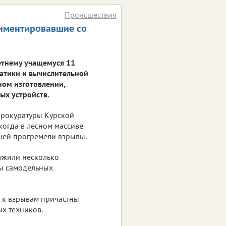
Происшествия
риментировавшие со
етнему учащемуся 11
матики и вычислительной
ном изготовлении,
ых устройств.
 прокуратуры Курской
когда в лесном массиве
дней прогремели взрывы.
ужили несколько
ты самодельных
о к взрывам причастны
ых техников.