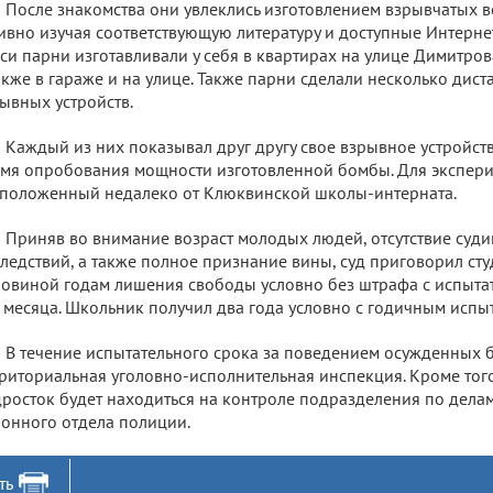
После знакомства они увлеклись изготовлением взрывчатых ве
ивно изучая соответствующую литературу и доступные Интерне
си парни изготавливали у себя в квартирах на улице Димитро
акже в гараже и на улице. Также парни сделали несколько ди
ывных устройств.
Каждый из них показывал друг другу свое взрывное устройств
мя опробования мощности изготовленной бомбы. Для экспери
положенный недалеко от Клюквинской школы-интерната.
Приняв во внимание возраст молодых людей, отсутствие суди
ледствий, а также полное признание вины, суд приговорил сту
овиной годам лишения свободы условно без штрафа с испытат
 месяца. Школьник получил два года условно с годичным испы
В течение испытательного срока за поведением осужденных б
риториальная уголовно-исполнительная инспекция. Кроме тог
росток будет находиться на контроле подразделения по дел
онного отдела полиции.
ть