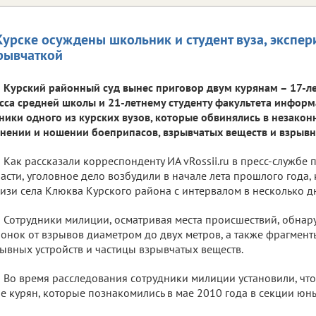
Курске осуждены школьник и студент вуза, экспе
рывчаткой
Курский районный суд вынес приговор двум курянам – 17-л
сса средней школы и 21-летнему студенту факультета инфор
ники одного из курских вузов, которые обвинялись в незакон
нении и ношении боеприпасов, взрывчатых веществ и взрывн
Как рассказали корреспонденту ИА vRossii.ru в пресс-службе
асти, уголовное дело возбудили в начале лета прошлого года, 
изи села Клюква Курского района с интервалом в несколько 
Сотрудники милиции, осматривая места происшествий, обнар
онок от взрывов диаметром до двух метров, а также фрагмен
ывных устройств и частицы взрывчатых веществ.
Во время расследования сотрудники милиции установили, чт
е курян, которые познакомились в мае 2010 года в секции юн