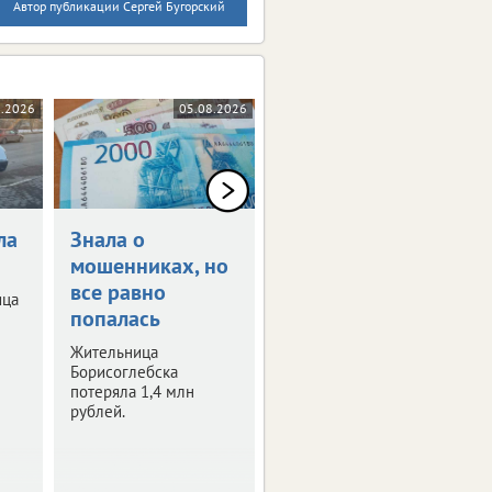
Автор публикации Сергей Бугорский
8.2026
05.08.2026
04.08.2026
ла
Знала о
Среди
мошенниках, но
пострадавших в
все равно
Краснодарском
ица
попалась
крае две
жительницы
Жительница
Воронежской
Борисоглебска
потеряла 1,4 млн
области
рублей.
Сейчас они находятся
в больнице.