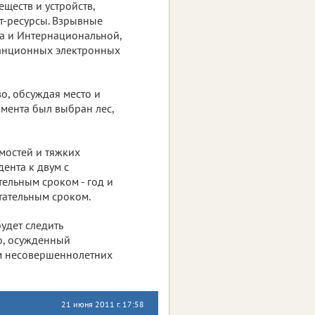
ществ и устройств,
т-ресурсы. Взрывные
ва и Интернациональной,
станционных электронных
о, обсуждая место и
мента был выбран лес,
мостей и тяжких
дента к двум с
ельным сроком - год и
тательным сроком.
удет следить
о, осужденный
ам несовершеннолетних
21 июня 2011 г. 17:58