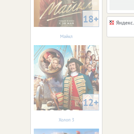
18+
Яндекс
Майкл
12+
Холоп 3