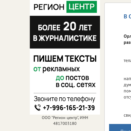
В 
Орл
раз
тел
нап
дум
пом
отс
сви
ООО "Регион центр", ИНН
4817003180