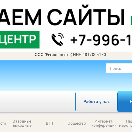
ООО "Регион центр", ИНН 4817003180
Работа у нас
Н
Заводные
Интернет-
На
сти
ДТП
Общество
выходные
конференция
мероп