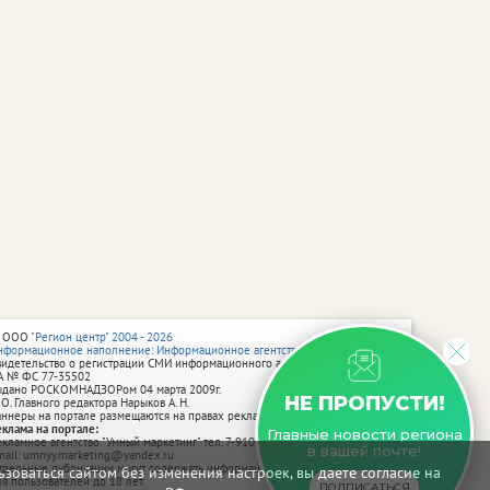
 ООО
"Регион центр" 2004 - 2026
нформационное наполнение: Информационное агентство vRossii.ru
видетельство о регистрации СМИ информационного агентства vRossii.ru
А № ФС 77‑35502
ыдано РОСКОМНАДЗОРом 04 марта 2009г.
НЕ ПРОПУСТИ!
 О. Главного редактора Нарыков А. Н.
аннеры на портале размещаются на правах рекламы.
еклама на портале:
Главные новости региона
екламное агентство "Умный маркетинг" тел. 7-910-267-70-40,
в вашей почте!
mail: umnyy.marketing@yandex.ru
тдельные публикации могут содержать информацию, не предназначенную
зоваться сайтом без изменения настроек, вы даете согласие на
ля пользователей до 18 лет.
ПОДПИСАТЬСЯ