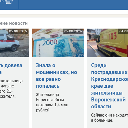
ть
ние новости
05.08.2026
05.08.2026
04.0
ть довела
Знала о
Среди
а
мошенниках, но
пострадавших
все равно
Краснодарско
 жительница
попалась
крае две
чуть не
его 21-
жительницы
Жительница
ожителя.
Воронежской
Борисоглебска
потеряла 1,4 млн
области
рублей.
Сейчас они находят
в больнице.