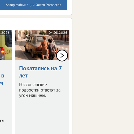
Автор публикации Олеся Роговская
8.2026
04.08.2026
04.08.2026
Покатались на 7
Конфликт с
 в
лет
незнакомцами
м
привел за
Россошанские
решетку
подростки ответят за
угон машины.
Следственный комитет
Воронежской области
предъявил обвинение
24-летнему жителю
ся
города.