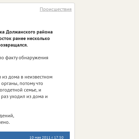
Происшествия
вка Должанского района
осток ранее несколько
возвращался.
 по факту обнаружения
л из дома в неизвестном
органы, потому что
огодетной семье, и
 раз уходил из дома и
дений,
лено.
10 мая 2011 г. 17:50