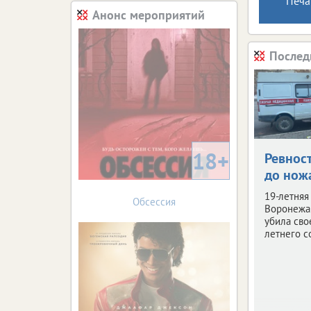
Печа
Анонс мероприятий
Послед
18+
Ревнос
до нож
19-летняя
Обсессия
Воронежа 
убила сво
летнего с