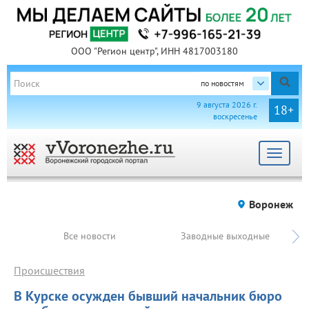
ООО "Регион центр", ИНН 4817003180
по новостям
9 августа 2026 г.
18+
воскресенье
Toggle
navigat
Воронеж
Все новости
Заводные выходные
Происшествия
В Курске осужден бывший начальник бюро