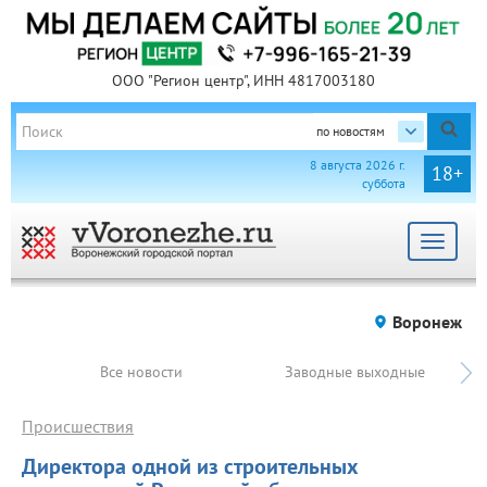
ООО "Регион центр", ИНН 4817003180
по новостям
8 августа 2026 г.
18+
суббота
Toggle
navigat
Воронеж
Все новости
Заводные выходные
Происшествия
Директора одной из строительных