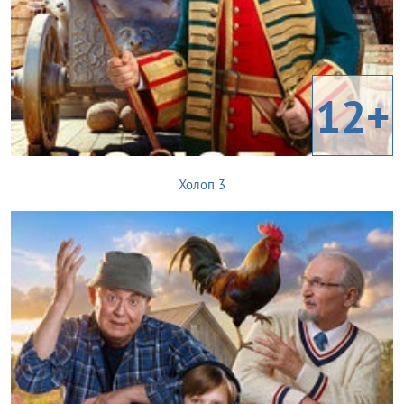
12+
Холоп 3