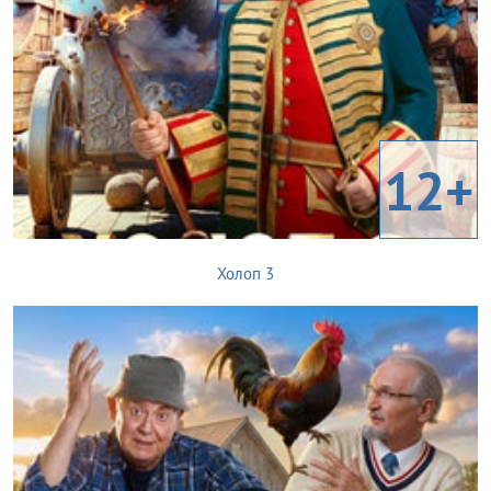
12+
Холоп 3