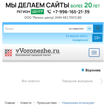
ООО "Регион центр", ИНН 4817003180
по новостям
10 августа 2026 г.
18+
понедельник
Toggle
navigat
Воронеж
Все новости
Заводные выходные
Главная
Новости
Происшествия
Мошенники используют