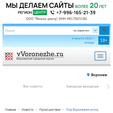
ООО "Регион центр", ИНН 4817003180
по новостям
6 августа 2026 г.
18+
четверг
Toggle
navigat
Воронеж
Все новости
Заводные выходные
Главная
Новости
Происшествия
Под Воронежем огонь