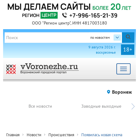
ООО "Регион центр", ИНН 4817003180
по новостям
9 августа 2026 г.
18+
воскресенье
Toggle
navigat
Воронеж
Все новости
Заводные выходные
Главная
Новости
Происшествия
Появилась новая схема