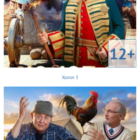
12+
Холоп 3