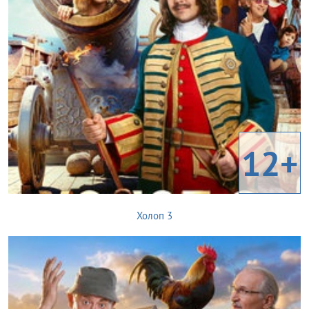
12+
Холоп 3