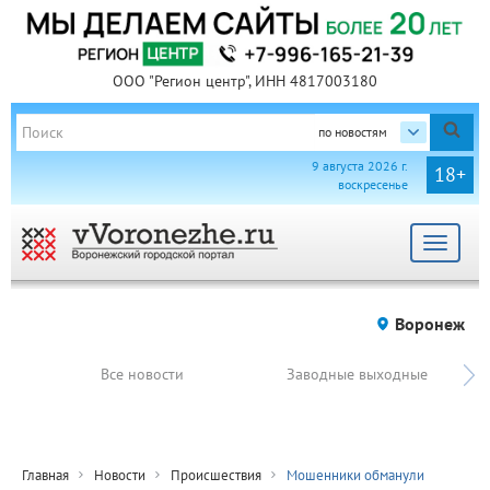
ООО "Регион центр", ИНН 4817003180
по новостям
9 августа 2026 г.
18+
воскресенье
Toggle
navigat
Воронеж
Все новости
Заводные выходные
Главная
Новости
Происшествия
Мошенники обманули