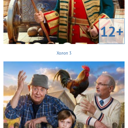
12+
Холоп 3