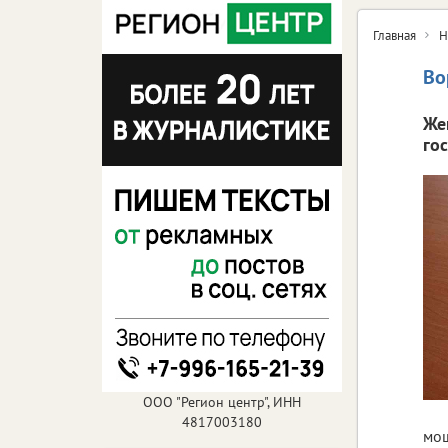
Главная
Н
Во
Же
го
ООО "Регион центр", ИНН
4817003180
мош