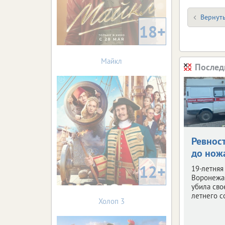
Вернуть
18+
Майкл
Послед
Ревнос
до нож
12+
19-летняя
Воронежа 
убила сво
летнего с
Холоп 3