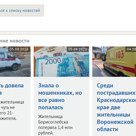
ся к списку новостей
ние новости
05.08.2026
05.08.2026
04.0
ть довела
Знала о
Среди
а
мошенниках, но
пострадавших
все равно
Краснодарско
 жительница
попалась
крае две
чуть не
его 21-
жительницы
Жительница
ожителя.
Воронежской
Борисоглебска
потеряла 1,4 млн
области
рублей.