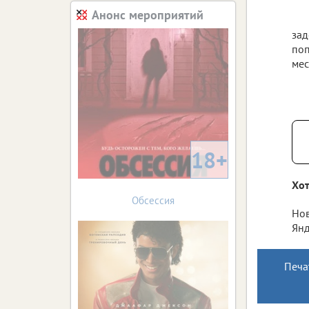
Анонс мероприятий
зад
поп
мес
18+
Хот
Обсессия
Нов
Янд
Печа