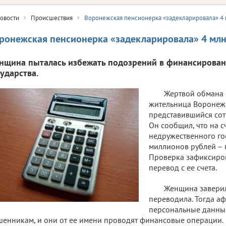
овости
Происшествия
Воронежская пенсионерка «задекларировала» 4
ронежская пенсионерка «задекларировала» 4 млн
нщина пыталась избежать подозрений в финансирован
сударства.
Жертвой обмана 
жительница Воронежа
представившийся сот
Он сообщил, что на с
недружественного го
миллионов рублей – 
Проверка зафиксиров
перевод с ее счета.
Женщина заверил
переводила. Тогда аф
персональные данные
енникам, и они от ее имени проводят финансовые операции.