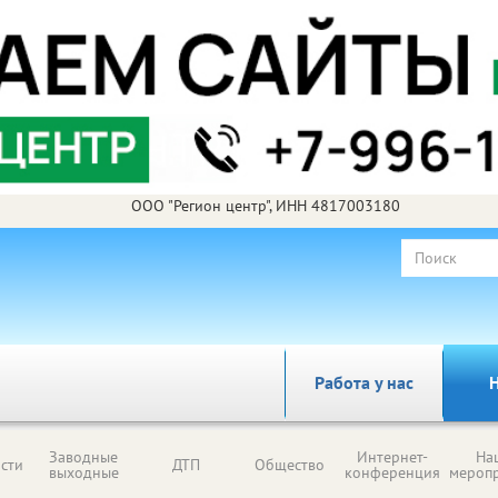
ООО "Регион центр", ИНН 4817003180
Работа у нас
Н
Заводные
Интернет-
На
сти
ДТП
Общество
выходные
конференция
мероп