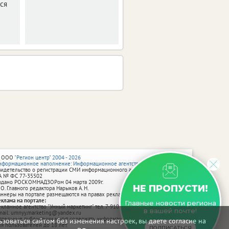
ся
города.
 ООО
"Регион центр" 2004 - 2026
нформационное наполнение: Информационное агентство vRossii.ru
видетельство о регистрации СМИ информационного агентства vRossii.ru
А № ФС 77‑35502
ыдано РОСКОМНАДЗОРом 04 марта 2009г.
НЕ ПРОПУСТИ!
 О. Главного редактора Нарыков А. Н.
аннеры на портале размещаются на правах рекламы.
еклама на портале:
Главные новости региона
екламное агентство "Умный маркетинг" тел. 7-910-267-70-40,
в вашей почте!
mail: umnyy.marketing@yandex.ru
тдельные публикации могут содержать информацию, не предназначенную
зоваться сайтом без изменения настроек, вы даете согласие на
ля пользователей до 18 лет.
ПОДПИСАТЬСЯ