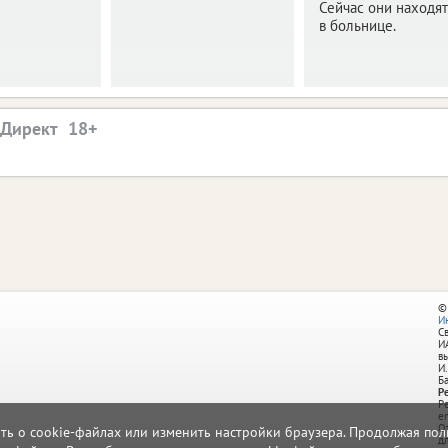
Сейчас они находят
в больнице.
.Директ
©
И
С
И
в
И.
Б
Р
Р
e
О
ать о cookie-файлах или изменить настройки браузера. Продолжая поль
д