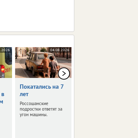
8.2026
04.08.2026
04.08.2026
Покатались на 7
Конфликт с
 в
лет
незнакомцами
м
привел за
Россошанские
решетку
подростки ответят за
угон машины.
Следственный комитет
Воронежской области
предъявил обвинение
24-летнему жителю