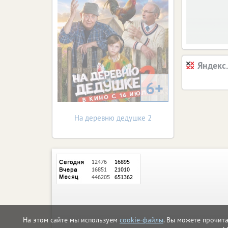
Яндекс
6+
На деревню дедушке 2
На этом сайте мы используем
cookie-файлы
. Вы можете прочит