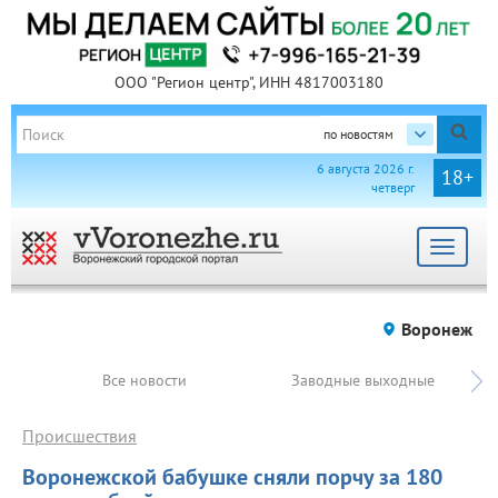
ООО "Регион центр", ИНН 4817003180
по новостям
6 августа 2026 г.
18+
четверг
Toggle
navigat
Воронеж
Все новости
Заводные выходные
Происшествия
Воронежской бабушке сняли порчу за 180