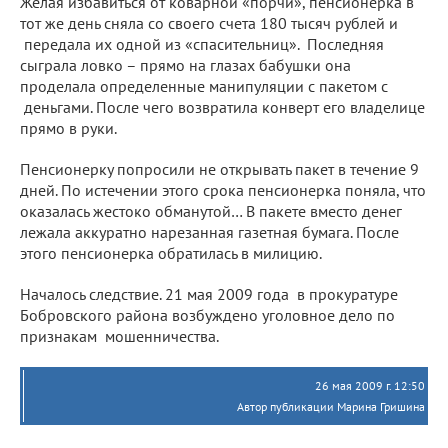
Желая избавиться от коварной «порчи», пенсионерка в
тот же день сняла со своего счета 180 тысяч рублей и
передала их одной из «спасительниц». Последняя
сыграла ловко – прямо на глазах бабушки она
проделала определенные манипуляции с пакетом с
деньгами. После чего возвратила конверт его владелице
прямо в руки.
Пенсионерку попросили не открывать пакет в течение 9
дней. По истечении этого срока пенсионерка поняла, что
оказалась жестоко обманутой… В пакете вместо денег
лежала аккуратно нарезанная газетная бумага. После
этого пенсионерка обратилась в милицию.
Началось следствие. 21 мая 2009 года в прокуратуре
Бобровского района возбуждено уголовное дело по
признакам мошенничества.
26 мая 2009 г. 12:50
Автор публикации Марина Гришина