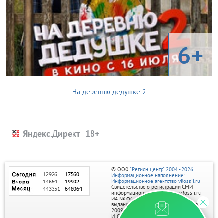
6+
На деревню дедушке 2
Яндекс.Директ
© ООО
"Регион центр" 2004 - 2026
Информационное наполнение:
Информационное агентство vRossii.ru
Свидетельство о регистрации СМИ
информационного агентства vRossii.ru
ИА № ФС 77‑35502
выдано РОСКОМНАДЗОРом 04 марта
2009г.
И. О. Главного редактора Нарыков А. Н.