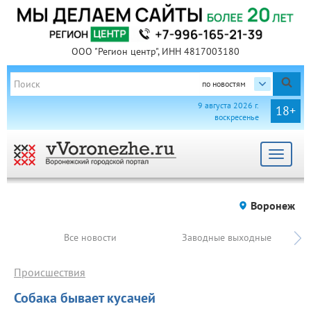
ООО "Регион центр", ИНН 4817003180
по новостям
9 августа 2026 г.
18+
воскресенье
Toggle
navigat
Воронеж
Все новости
Заводные выходные
Происшествия
Собака бывает кусачей