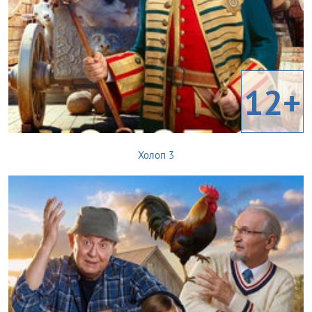
12+
Холоп 3