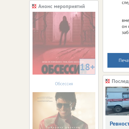
сле
Анонс мероприятий
вме
он 
заб
Печа
18+
Послед
Обсессия
Ревнос