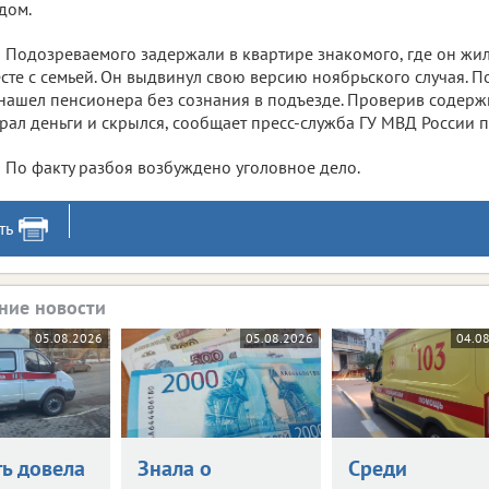
дом.
Подозреваемого задержали в квартире знакомого, где он жи
сте с семьей. Он выдвинул свою версию ноябрьского случая. П
нашел пенсионера без сознания в подъезде. Проверив содерж
рал деньги и скрылся, сообщает пресс-служба ГУ МВД России 
По факту разбоя возбуждено уголовное дело.
ть
ние новости
05.08.2026
05.08.2026
04.0
ть довела
Знала о
Среди