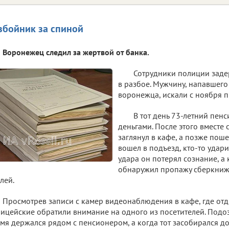
збойник за спиной
Воронежец следил за жертвой от банка.
Сотрудники полиции зад
в разбое. Мужчину, напавшего
воронежца, искали с ноября п
В тот день 73-летний пенс
деньгами. После этого вместе
заглянул в кафе, а позже пош
вошел в подъезд, кто-то удари
удара он потерял сознание, а 
обнаружил пропажу сберкниж
лей.
Просмотрев записи с камер видеонаблюдения в кафе, где от
ицейские обратили внимание на одного из посетителей. Подо
мя держался рядом с пенсионером, а когда тот засобирался д