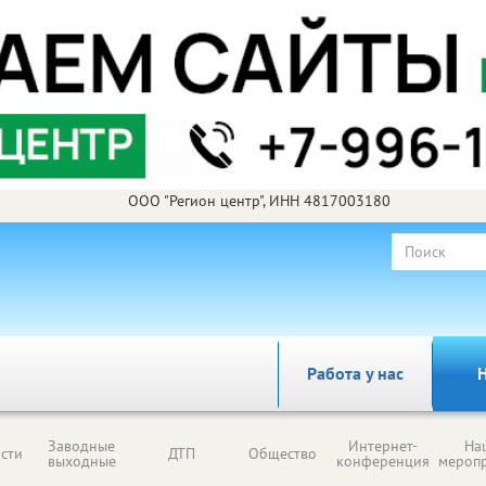
ООО "Регион центр", ИНН 4817003180
Работа у нас
Н
Заводные
Интернет-
На
сти
ДТП
Общество
выходные
конференция
мероп