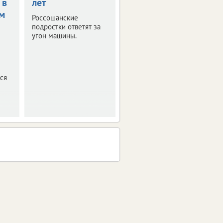
 в
лет
незнакомцами
м
привел за
Россошанские
решетку
подростки ответят за
угон машины.
Следственный комитет
Воронежской области
предъявил обвинение
24-летнему жителю
ся
города.