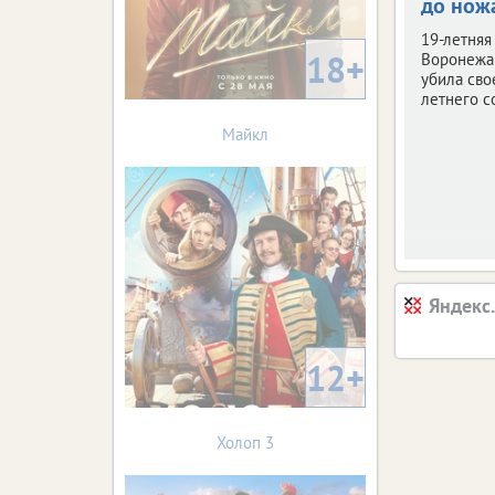
до нож
19-летняя
18+
Воронежа 
убила сво
летнего с
Майкл
Яндекс
12+
Холоп 3