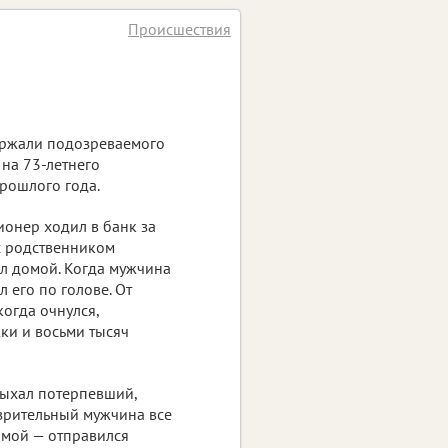
Происшествия
ержали подозреваемого
 на 73-летнего
рошлого года.
ионер ходил в банк за
 с родственником
ел домой. Когда мужчина
л его по голове. От
когда очнулся,
ки и восьми тысяч
дыхал потерпевший,
зрительный мужчина все
омой — отправился