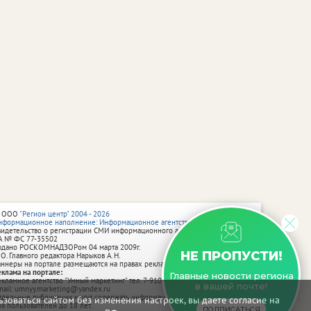
 ООО
"Регион центр" 2004 - 2026
нформационное наполнение: Информационное агентство vRossii.ru
видетельство о регистрации СМИ информационного агентства vRossii.ru
А № ФС 77‑35502
ыдано РОСКОМНАДЗОРом 04 марта 2009г.
НЕ ПРОПУСТИ!
 О. Главного редактора Нарыков А. Н.
аннеры на портале размещаются на правах рекламы.
еклама на портале:
Главные новости региона
екламное агентство "Умный маркетинг" тел. 7-910-267-70-40,
в вашей почте!
mail: umnyy.marketing@yandex.ru
тдельные публикации могут содержать информацию, не предназначенную
зоваться сайтом без изменения настроек, вы даете согласие на
ля пользователей до 18 лет.
ПОДПИСАТЬСЯ