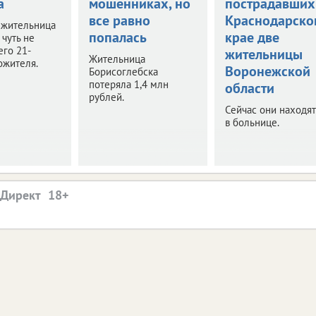
а
мошенниках, но
пострадавших
все равно
Краснодарско
 жительница
попалась
крае две
чуть не
его 21-
жительницы
Жительница
ожителя.
Воронежской
Борисоглебска
потеряла 1,4 млн
области
рублей.
Сейчас они находят
в больнице.
.Директ