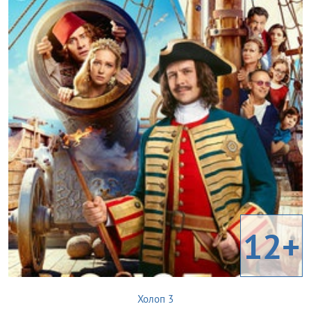
12+
Холоп 3