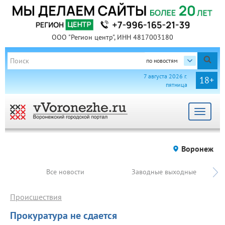
ООО "Регион центр", ИНН 4817003180
по новостям
7 августа 2026 г.
18+
пятница
Toggle
navigat
Воронеж
Все новости
Заводные выходные
Происшествия
Прокуратура не сдается