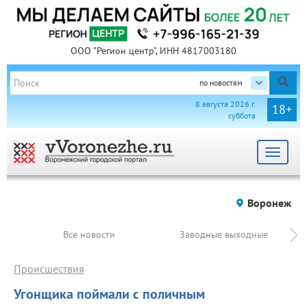
ООО "Регион центр", ИНН 4817003180
по новостям
8 августа 2026 г.
18+
суббота
Toggle
navigat
Воронеж
Все новости
Заводные выходные
Происшествия
Угонщика поймали с поличным