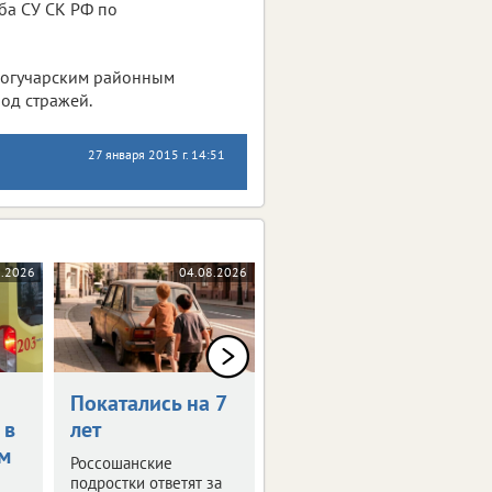
жба СУ СК РФ по
Богучарским районным
под стражей.
27 января 2015 г. 14:51
8.2026
04.08.2026
04.08.2026
Покатались на 7
Конфликт с
 в
лет
незнакомцами
м
привел за
Россошанские
решетку
подростки ответят за