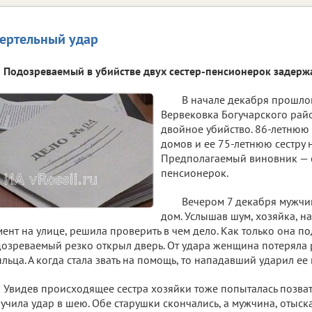
ертельный удар
Подозреваемый в убийстве двух сестер-пенсионерок задерж
В начале декабря прошлог
Вервековка Богучарского ра
двойное убийство. 86-летнюю 
домов и ее 75-летнюю сестру
Предполагаемый виновник — 
пенсионерок.
Вечером 7 декабря мужчи
дом. Услышав шум, хозяйка, н
ент на улице, решила проверить в чем дело. Как только она по
озреваемый резко открыл дверь. От удара женщина потеряла 
льца. А когда стала звать на помощь, то нападавший ударил ее
Увидев происходящее сестра хозяйки тоже попыталась позват
учила удар в шею. Обе старушки скончались, а мужчина, отыск