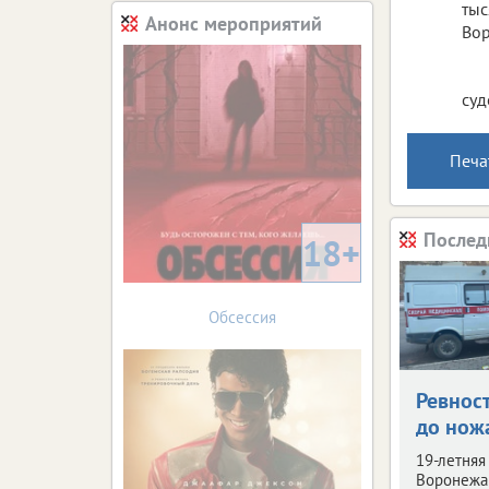
тыс
Анонс мероприятий
Вор
суд
Печа
Послед
18+
Обсессия
Ревнос
до нож
19-летняя
Воронежа 