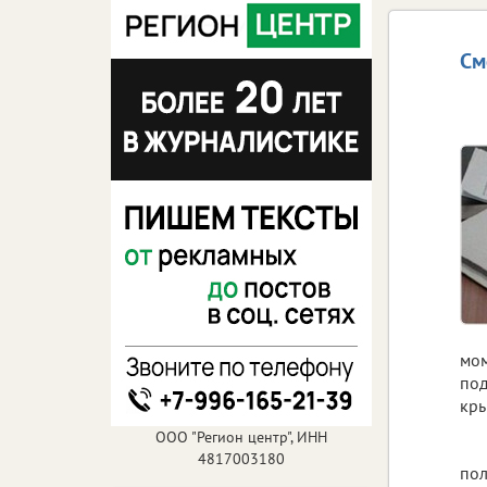
См
мом
под
кры
ООО "Регион центр", ИНН
4817003180
пол