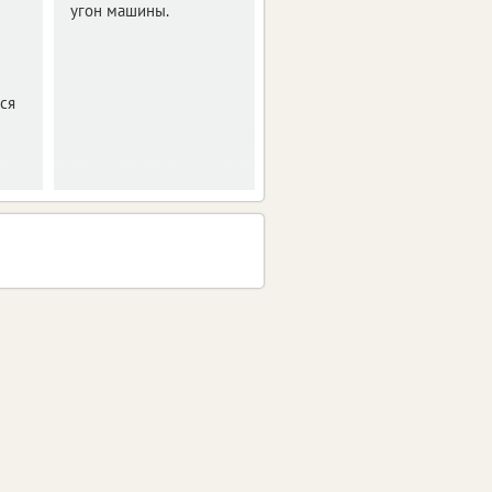
угон машины.
Следственный комитет
Воронежской области
предъявил обвинение
24-летнему жителю
ся
города.