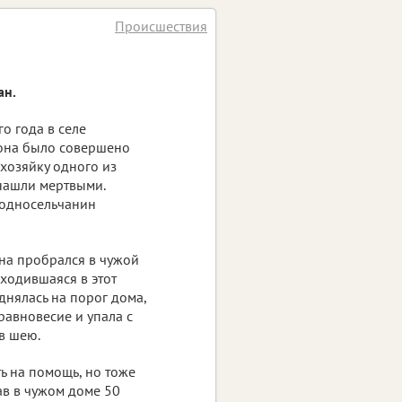
Происшествия
ан.
о года в селе
йона было совершено
хозяйку одного из
 нашли мертвыми.
односельчанин
на пробрался в чужой
аходившаяся в этот
днялась на порог дома,
равновесие и упала с
 в шею.
ь на помощь, но тоже
ав в чужом доме 50