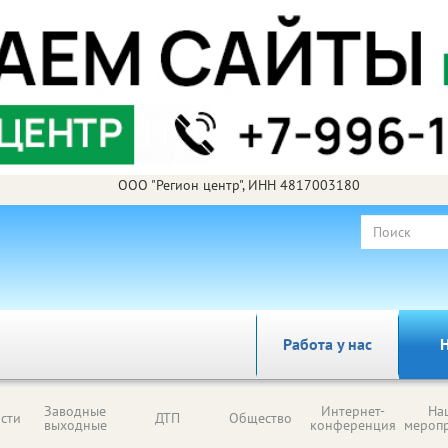
ООО "Регион центр", ИНН 4817003180
Работа у нас
Н
Заводные
Интернет-
На
сти
ДТП
Общество
выходные
конференция
мероп