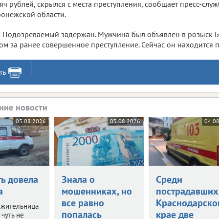
яч рублей, скрылся с места преступления, сообщает пресс-слу
онежской области.
Подозреваемый задержан. Мужчина был объявлен в розыск 
ом за ранее совершенное преступление. Сейчас он находится 
ть
ние новости
05.08.2026
05.08.2026
04.0
ть довела
Знала о
Среди
а
мошенниках, но
пострадавших
все равно
Краснодарско
 жительница
попалась
крае две
чуть не