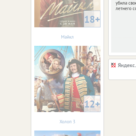
убила сво
летнего с
18+
Майкл
Яндекс
12+
Холоп 3