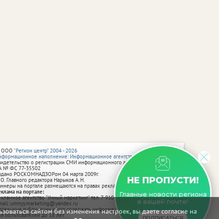
 ООО
"Регион центр" 2004 - 2026
нформационное наполнение: Информационное агентство vRossii.ru
видетельство о регистрации СМИ информационного агентства vRossii.ru
А № ФС 77‑35502
ыдано РОСКОМНАДЗОРом 04 марта 2009г.
НЕ ПРОПУСТИ!
 О. Главного редактора Нарыков А. Н.
аннеры на портале размещаются на правах рекламы.
еклама на портале:
Главные новости региона
екламное агентство "Умный маркетинг" тел. 7-910-267-70-40,
в вашей почте!
mail: umnyy.marketing@yandex.ru
тдельные публикации могут содержать информацию, не предназначенную
зоваться сайтом без изменения настроек, вы даете согласие на
ля пользователей до 18 лет.
ПОДПИСАТЬСЯ