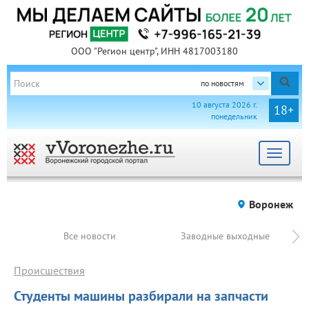
ООО "Регион центр", ИНН 4817003180
по новостям
10 августа 2026 г.
18+
понедельник
Toggle
navigat
Воронеж
Все новости
Заводные выходные
Происшествия
Студенты машины разбирали на запчасти