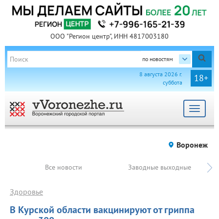
ООО "Регион центр", ИНН 4817003180
по новостям
8 августа 2026 г.
18+
суббота
Toggle
navigat
Воронеж
Все новости
Заводные выходные
Здоровье
В Курской области вакцинируют от гриппа