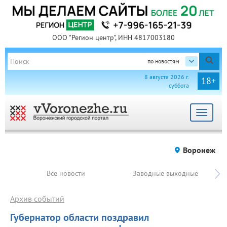
ООО "Регион центр", ИНН 4817003180
по новостям
8 августа 2026 г.
18+
суббота
Toggle
navigat
Воронеж
Все новости
Заводные выходные
Архив событий
Губернатор области поздравил