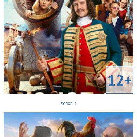
12+
Холоп 3