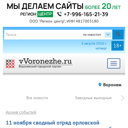
ООО "Регион центр", ИНН 4817003180
по новостям
6 августа 2026 г.
18+
четверг
Toggle
navigat
Воронеж
Все новости
Заводные выходные
Архив событий
11 ноября сводный отряд орловской