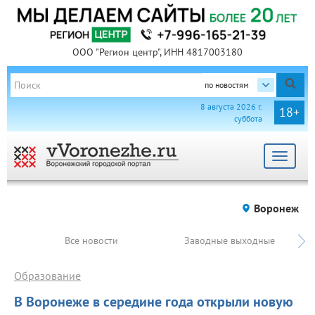
ООО "Регион центр", ИНН 4817003180
по новостям
8 августа 2026 г.
18+
суббота
Toggle
navigat
Воронеж
Все новости
Заводные выходные
Образование
В Воронеже в середине года открыли новую