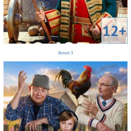
12+
Холоп 3