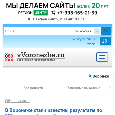
ООО "Регион центр", ИНН 4817003180
по новостям
6 августа 2026 г.
18+
четверг
Toggle
navigat
Воронеж
Все новости
Заводные выходные
Образование
В Воронеже стали известны результаты по