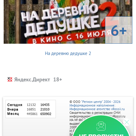
6+
На деревню дедушке 2
Яндекс.Директ
© ООО
"Регион центр" 2004 - 2026
Информационное наполнение:
Информационное агентство vRossii.ru
Свидетельство о регистрации СМИ
информационного агентства vRossii.ru
ИА № ФС 77‑35502
выдано РОСКОМНАДЗОРом 04 марта
2009г.
И. О. Главного редактора Нарыков А. Н.
Баннеры на портале размещаются на