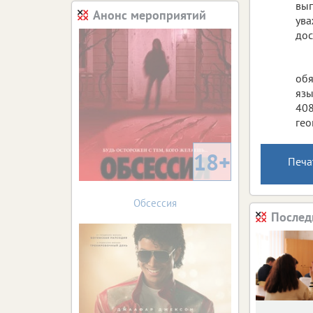
вып
Анонс мероприятий
ува
дос
обя
язы
408
гео
18+
Печа
Обсессия
Послед