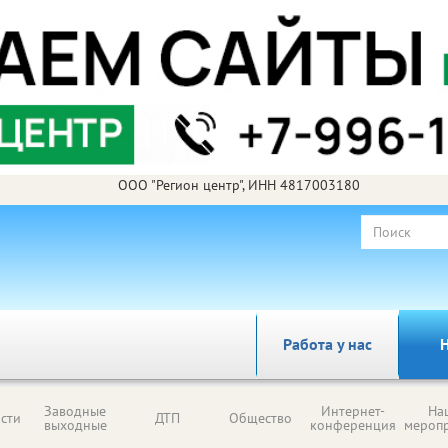
ООО "Регион центр", ИНН 4817003180
Работа у нас
Н
Заводные
Интернет-
На
сти
ДТП
Общество
выходные
конференция
мероп