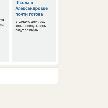
Школа в
15 тысяч
Александровке
специалистов
почти готова
выпустили
колледжи
сти
В следующем году
щих
Воронежской
юные новоусманцы
сядут за парты.
области
СПО региона готовят
востребованные
кадры.