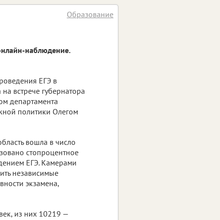
Образование
онлайн-наблюдение.
роведения ЕГЭ в
 на встрече губернатора
ком департамента
жной политики Олегом
область вошла в число
изовано стопроцентное
дением ЕГЭ. Камерами
дить независимые
вности экзамена,
ек, из них 10219 —