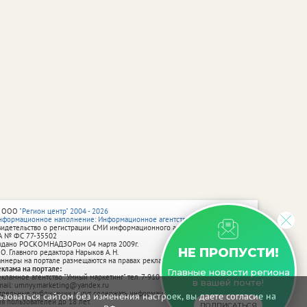
 ООО
"Регион центр" 2004 - 2026
нформационное наполнение: Информационное агентство vRossii.ru
видетельство о регистрации СМИ информационного агентства vRossii.ru
А № ФС 77‑35502
ыдано РОСКОМНАДЗОРом 04 марта 2009г.
НЕ ПРОПУСТИ!
 О. Главного редактора Нарыков А. Н.
аннеры на портале размещаются на правах рекламы.
еклама на портале:
Главные новости региона
екламное агентство "Умный маркетинг" тел. 7-910-267-70-40,
в вашей почте!
mail: umnyy.marketing@yandex.ru
тдельные публикации могут содержать информацию, не предназначенную
зоваться сайтом без изменения настроек, вы даете согласие на
ля пользователей до 18 лет.
ПОДПИСАТЬСЯ