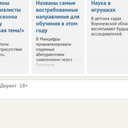
ены
Названы самые
Наука в
налисты
востребованные
игрушках
 сезона
направления для
В детских садах
у
обучения в этом
Воронежской обла
воспитывают буду
ая тема!»
году
исследователей.
–
В Минцифры
ители
проанализировали
присутствия
поданные
ru.
абитуриентами
заявлениями через
Госуслуги.
.Директ