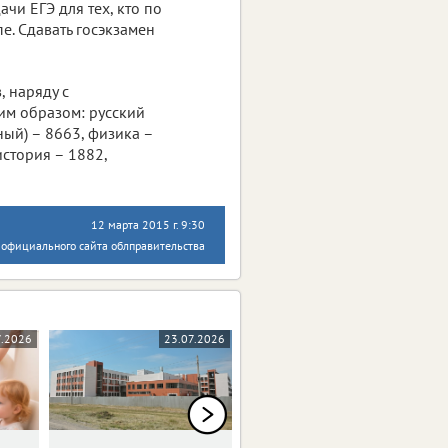
чи ЕГЭ для тех, кто по
е. Сдавать госэкзамен
, наряду с
им образом: русский
ный) – 8663, физика –
история – 1882,
12 марта 2015 г. 9:30
 официального сайта облправительства
7.2026
23.07.2026
23.07.2026