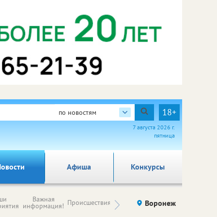
18+
по новостям
7 августа 2026 г.
пятница
овости
Афиша
Конкурсы
Новости
ши
Важная
Происшествия
Здоровье
Воронеж
Ку
компаний (на
риятия
информация!
правах
рекламы)