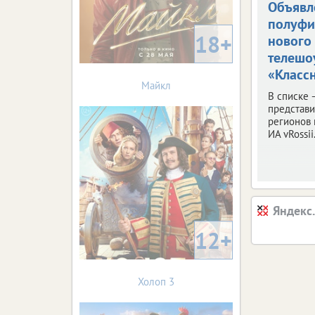
Объявл
полуфи
18+
нового
телешо
«Классн
Майкл
В списке 
представ
регионов 
ИА vRossii.
Яндекс
12+
Холоп 3