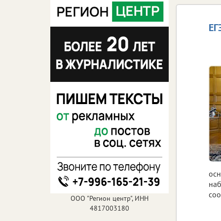
ЕГ
осн
наб
соо
ООО "Регион центр", ИНН
4817003180