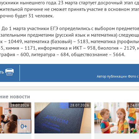
ускники нынешнего года. 23 марта стартует досрочный этап сда
жительной причине не сможет принять участие в основном этап
рочно будет 31 человек.
До 1 марта участники ЕГЭ определились с выбором предметов
зательными предметами (русский язык и математика) следующ
к – 10449, математика (базовый) – 5183, математика (профиль
5, химия – 1171, информатика и ИКТ – 958, биология – 2129, 
графия – 600, литература – 684, обществознание – 5664.
ть
Автор публикации Фото с
ние новости
29.07.2026
28.07.2026
24.0
0+