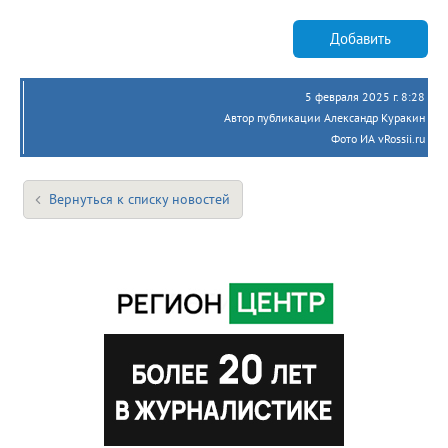
Добавить
5 февраля 2025 г. 8:28
Автор публикации Александр Куракин
Фото ИА vRossii.ru
Вернуться к списку новостей