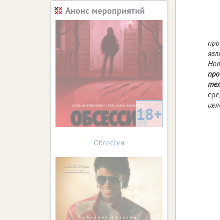
Анонс мероприятий
про
явл
Нов
про
тел
сре
цел
18+
Обсессия