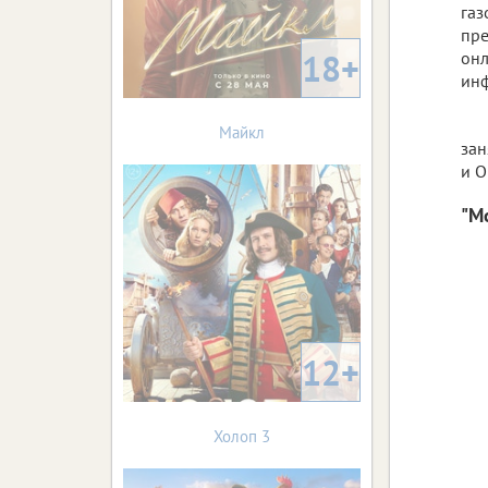
газ
пре
18+
онл
инф
Майкл
зан
и О
"М
12+
Холоп 3