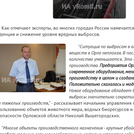
Как отмечают эксперты, во многих городах России намечаетс
денция и снижение уровня вредных выбросов.
"
Ситуация по выбросам в 
веществ в Орле неплохая. В пос
количество уменьшается. Это 
производства.
Предприятия Орл
современное оборудование, мен
производству в целом и созда
Положительно сказалась и мод
Новое оборудование обладает 
выбросы значительно сократил
 тяжелых производств
," - рассказывает начальник управления
ользованию объектов животного мира, водных биоресурсов и
опасности Орловской области Николай Вышегородских.
"
Многие объекты производственного назначения - крупные убой
ерабатывающие, сельскохозяйственные, которые строятся сейч