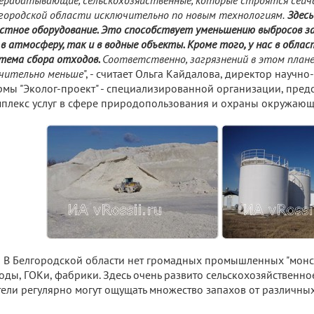
городской области исключительно по новым технологиям.
Здесь
стное оборудование. Это способствует уменьшению выбросов з
 в атмосферу, так и в водные объекты. Кроме того, у нас в об
тема сбора отходов.
Соответственно, загрязнений в этом плане
чительно меньше
", - считает Ольга Кайдалова, директор научн
мы "Эколог-проект" - специализированной организации, пре
плекс услуг в сфере природопользования и охраны окружающ
В Белгородской области нет громадных промышленных "монст
оды, ГОКи, фабрики. Здесь очень развито сельскохозяйственно
ели регулярно могут ощущать множество запахов от различных