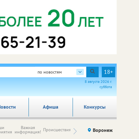
18+
по новостям
8 августа 2026 г.
суббота
овости
Афиша
Конкурсы
Новости
ши
Важная
Происшествия
Здоровье
Воронеж
Ку
компаний (на
риятия
информация!
правах
рекламы)