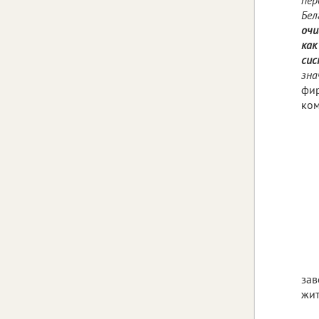
Бел
очи
как
сис
зна
фир
ком
зав
жит