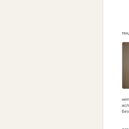
тен
нет
исп
без
пер