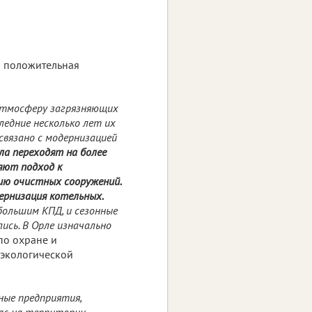
я положительная
атмосферу загрязняющих
ледние несколько лет их
связано с модернизацией
а переходят на более
яют подход к
нию очистных сооружений.
ернизация котельных.
большим КПД, и сезонные
ись. В Орле изначально
 по охране и
 экологической
ные предприятия,
ас на территории