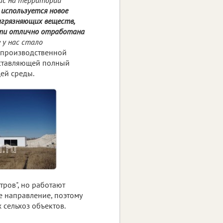
 используется новое
агрязняющих веществ,
ласти отлично отработана
 у нас стало
о-производственной
дставляющей полный
ей среды.
ров", но работают
е направление, поэтому
 сельхоз объектов.