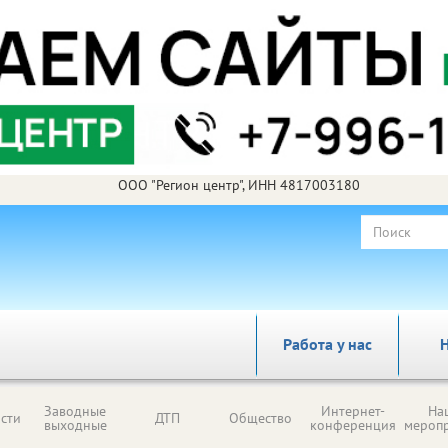
ООО "Регион центр", ИНН 4817003180
Работа у нас
Н
Заводные
Интернет-
На
сти
ДТП
Общество
выходные
конференция
мероп