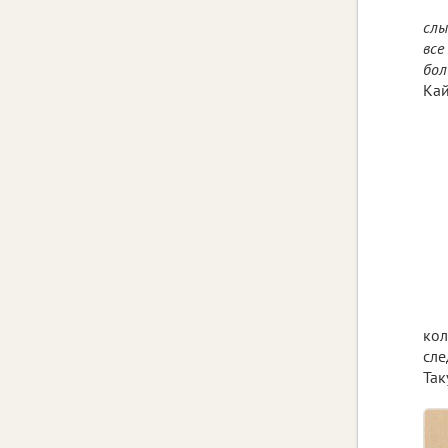
слы
все
бол
Кай
кол
сле
Так