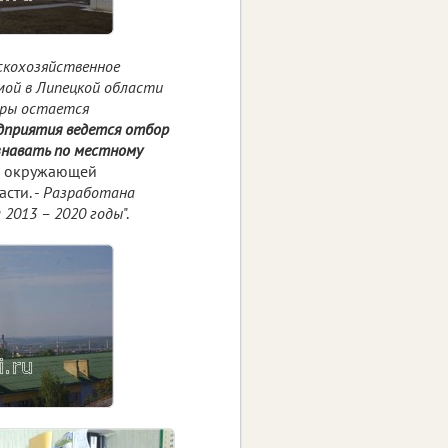
скохозяйственное
мой в Липецкой области
еры остается
дприятия ведется отбор
знавать по местному
ны окружающей
сти. -
Разработана
 2013 – 2020 годы
".