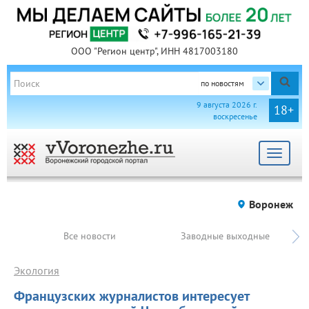
ООО "Регион центр", ИНН 4817003180
по новостям
9 августа 2026 г.
18+
воскресенье
Toggle
navigat
Воронеж
Все новости
Заводные выходные
Экология
Французских журналистов интересует