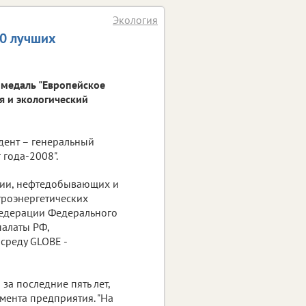
Экология
00 лучших
 медаль "Европейское
я и экологический
дент – генеральный
 года-2008".
гии, нефтедобывающих и
троэнергетических
Федерации Федерального
алаты РФ,
среду GLOBE -
а последние пять лет,
ента предприятия. "На