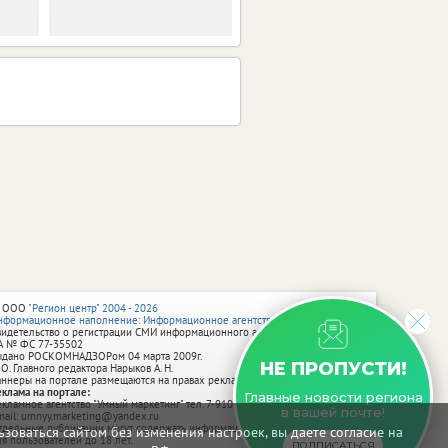
 ООО
"Регион центр" 2004 - 2026
нформационное наполнение: Информационное агентство vRossii.ru
видетельство о регистрации СМИ информационного агентства vRossii.ru
А № ФС 77‑35502
ыдано РОСКОМНАДЗОРом 04 марта 2009г.
НЕ ПРОПУСТИ!
 О. Главного редактора Нарыков А. Н.
аннеры на портале размещаются на правах рекламы.
еклама на портале:
Главные новости региона
екламное агентство "Умный маркетинг" тел. 7-910-267-70-40,
в вашей почте!
mail: umnyy.marketing@yandex.ru
тдельные публикации могут содержать информацию, не предназначенную
зоваться сайтом без изменения настроек, вы даете согласие на
ля пользователей до 18 лет.
ПОДПИСАТЬСЯ