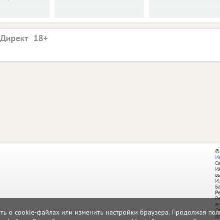
.Директ
©
И
С
И
в
И.
Б
Р
Р
e
О
ать о cookie-файлах или изменить настройки браузера. Продолжая поль
д