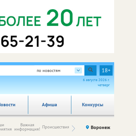
18+
по новостям
6 августа 2026 г.
четверг
овости
Афиша
Конкурсы
Новости
ши
Важная
Происшествия
Здоровье
Воронеж
Ку
компаний (на
риятия
информация!
правах
рекламы)