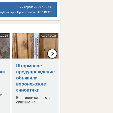
29 апреля 2009 г. 12:16
 публикации Пресс-служба ОАО "НЛМК"
7.2026
02.07.2026
23.06.2026
Штормовое
Воронежская
зит
предупреждение
область готовит
объявили
закрома к
воронежские
урожаю
синоптики
В регионе стартовала
ли
проверка элеваторов и
В регионе ожидаются
зернохранилищ.
опасные +35.