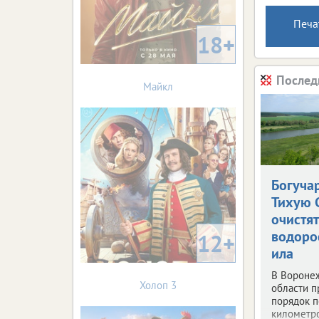
Печа
18+
Послед
Майкл
Богуча
Тихую 
очистят
водоро
12+
ила
В Вороне
Холоп 3
области п
порядок п
километр