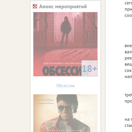
сег
Анонс мероприятий
при
соо
вне
вал
рек
вещ
18+
сок
нап
Обсессия
тре
про
на 
ста