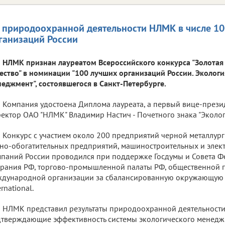
 природоохранной деятельности НЛМК в числе 1
ганизаций России
НЛМК признан лауреатом Всероссийского конкурса "Золотая
ество" в номинации "100 лучших организаций России. Экологи
еджмент", состоявшегося в Санкт-Петербурге.
Компания удостоена Диплома лауреата, а первый вице-прези
ектор ОАО "НЛМК" Владимир Настич - Почетного знака "Эколог
Конкурс с участием около 200 предприятий черной металлур
но-обогатительных предприятий, машиностроительных и элек
паний России проводился при поддержке Госдумы и Совета 
рания РФ, торгово-промышленной палаты РФ, общественной п
дународной организации за сбалансированную окружающую 
ernational.
НЛМК представил результаты природоохранной деятельности з
тверждающие эффективность системы экологического менеджм