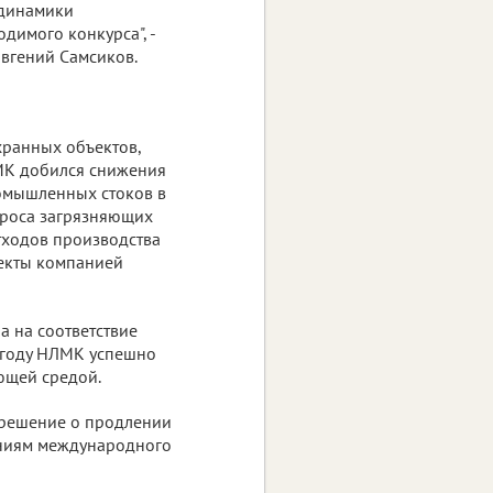
 динамики
димого конкурса", -
вгений Самсиков.
хранных объектов,
МК добился снижения
ромышленных стоков в
 сброса загрязняющих
тходов производства
оекты компанией
 на соответствие
 году НЛМК успешно
ющей средой.
 решение о продлении
аниям международного