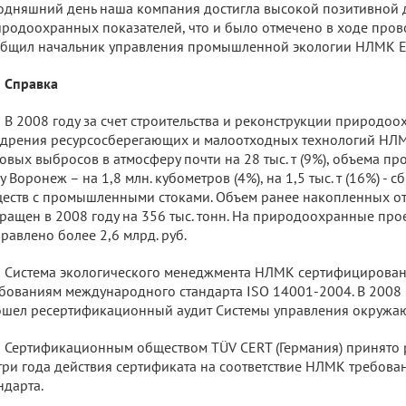
одняшний день наша компания достигла высокой позитивной
родоохранных показателей, что и было отмечено в ходе прово
бщил начальник управления промышленной экологии НЛМК Е
Справка
В 2008 году за счет строительства и реконструкции природоо
дрения ресурсосберегающих и малоотходных технологий НЛ
овых выбросов в атмосферу почти на 28 тыс. т (9%), объема п
у Воронеж – на 1,8 млн. кубометров (4%), на 1,5 тыс. т (16%) -
еств с промышленными стоками. Объем ранее накопленных о
ращен в 2008 году на 356 тыс. тонн. На природоохранные пр
равлено более 2,6 млрд. руб.
Система экологического менеджмента НЛМК сертифицирована
бованиям международного стандарта ISO 14001-2004. В 2008
шел ресертификационный аудит Системы управления окружа
Сертификационным обществом TÜV CERT (Германия) принято
три года действия сертификата на соответствие НЛМК требов
ндарта.