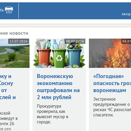
ть
Автор
ние новости
15.07.2026
08.07.2026
06.0
рку и
Воронежскую
«Погодная»
Сосну
экокомпанию
опасность гро
 от
оштрафовали на
воронежцам
слей и
2 млн рублей
Экстренное
предупреждение о
Прокуратура
рисках ЧС разосла
проверила, как
жской
спасатели.
вывозят мусор в
риведут в
городе.
очти 26
ов рек