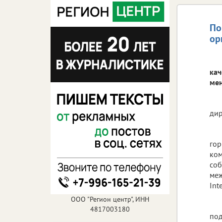
По
ор
кач
мен
дир
гор
ком
соб
меж
Int
ООО "Регион центр", ИНН
4817003180
под