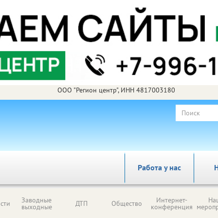
ООО "Регион центр", ИНН 4817003180
Работа у нас
Н
Заводные
Интернет-
На
сти
ДТП
Общество
выходные
конференция
мероп