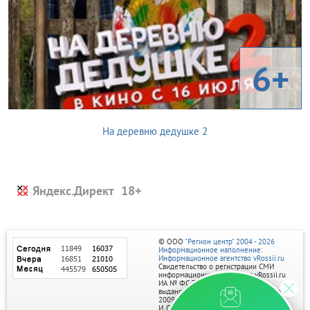
6+
На деревню дедушке 2
Яндекс.Директ
© ООО
"Регион центр" 2004 - 2026
Информационное наполнение:
Информационное агентство vRossii.ru
Свидетельство о регистрации СМИ
информационного агентства vRossii.ru
ИА № ФС 77‑35502
выдано РОСКОМНАДЗОРом 04 марта
2009г.
И. О. Главного редактора Нарыков А. Н.