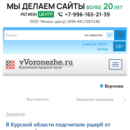
ООО "Регион центр", ИНН 4817003180
по новостям
6 августа 2026 г.
18+
четверг
Toggle
navigat
Воронеж
Все новости
Заводные выходные
Экология
В Курской области подсчитали ущерб от