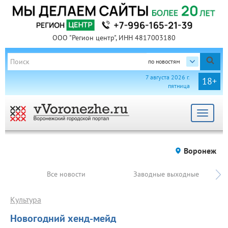
ООО "Регион центр", ИНН 4817003180
по новостям
7 августа 2026 г.
18+
пятница
Toggle
navigat
Воронеж
Все новости
Заводные выходные
Культура
Новогодний хенд-мейд