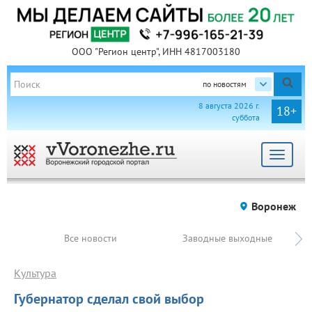
ООО "Регион центр", ИНН 4817003180
по новостям
8 августа 2026 г.
18+
суббота
Toggle
navigat
Воронеж
Все новости
Заводные выходные
Культура
Губернатор сделал свой выбор