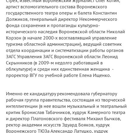
Стрех, известный воронежский журналист Олег Котин,
артист вспомогательного состава Воронежского
государственного театра оперы и балета Константин
Должиков, генеральный директор Некоммерческого
фонда сохранения и пропаганды культурно-
исторического наследия Воронежской области Николай
Корзон (в начале 2000-х возглавлявший управление
туризма областной администрации), ведущий советник
отдела координации и систематизации работы органов
ЗАГС Управления ЗАГС Воронежской области Леонид
Скрынников (в 2009-м недолго работавший в
облкультуре) и среди них единственная женщина -
проректор ВГУ по учебной работе Елена Ищенко.
Именно ее кандидатуру рекомендовала губернатору
рабочая группа правительства, состоящая из творческой
интеллигенции (в нее вошли музыкальный и театральный
критик Бронислав Табачников, худрук Камерного театра
и директор Платоновского фестиваля Михаил Бычков,
ректор академии искусств Эдуард Бояков, худрук
Воронежского ТЮЗа Александр Латушко, худрук