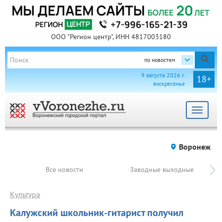
ООО "Регион центр", ИНН 4817003180
по новостям
9 августа 2026 г.
18+
воскресенье
Toggle
navigat
Воронеж
Все новости
Заводные выходные
Культура
Калужский школьник-гитарист получил