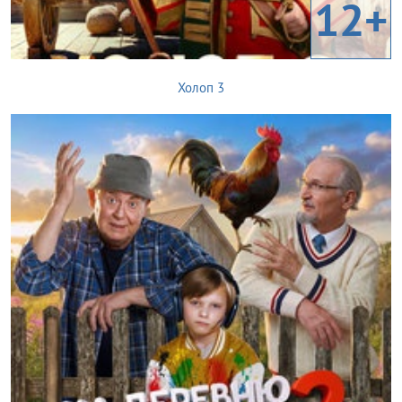
12+
Холоп 3