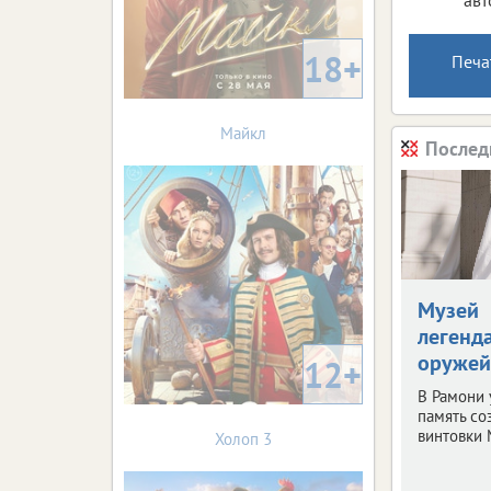
18+
Печа
Майкл
Послед
Музей
легенд
оружей
12+
В Рамони 
память со
винтовки 
Холоп 3