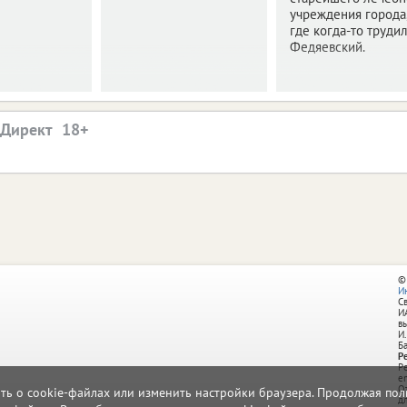
учреждения города
где когда-то труди
Федяевский.
.Директ
©
И
С
И
в
И.
Б
Р
Р
e
О
ать о cookie-файлах или изменить настройки браузера. Продолжая поль
д