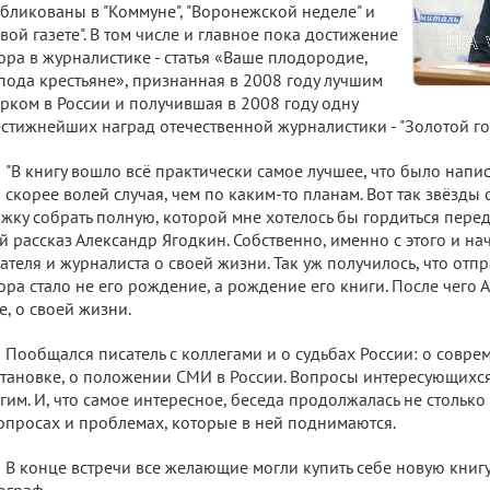
бликованы в "Коммуне", "Воронежской неделе" и
вой газете". В том числе и главное пока достижение
ора в журналистике - статья «Ваше плодородие,
пода крестьяне», признанная в 2008 году лучшим
рком в России и получившая в 2008 году одну
стижнейших наград отечественной журналистики - "Золотой гон
"В книгу вошло всё практически самое лучшее, что было напи
 скорее волей случая, чем по каким-то планам. Вот так звёзды 
жку собрать полную, которой мне хотелось бы гордиться перед 
й рассказ Александр Ягодкин. Собственно, именно с этого и на
ателя и журналиста о своей жизни. Так уж получилось, что отп
ора стало не его рождение, а рождение его книги. После чего 
е, о своей жизни.
Пообщался писатель с коллегами и о судьбах России: о совр
тановке, о положении СМИ в России. Вопросы интересующихся
гим. И, что самое интересное, беседа продолжалась не столько
опросах и проблемах, которые в ней поднимаются.
В конце встречи все желающие могли купить себе новую книгу
ограф.