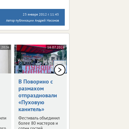
23 января 2012 г. 11:45
Автор публикации Андрей Насонов
7.2026
16.07.2026
14.07.2026
0+
0+
В Поворино с
Здесь будет
размахом
«Город-сад»
отпраздновали
В Воронеже
«Пуховую
определились с
датами проведения
канитель»
традиционного
вили
Фестиваль объединил
фестиваля.
более 80 мастеров и
ого
сотни гостей.