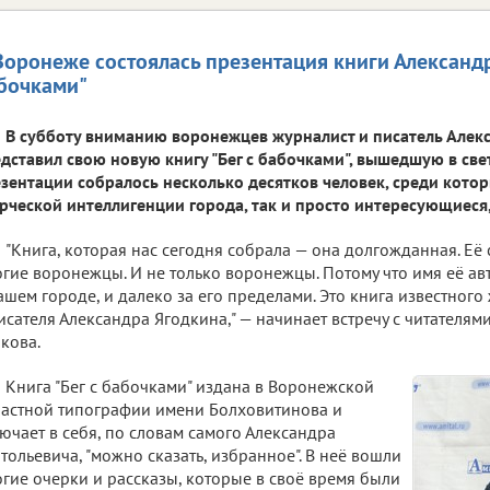
Воронеже состоялась презентация книги Александр
бочками"
В субботу вниманию воронежцев журналист и писатель Алек
дставил свою новую книгу "Бег с бабочками", вышедшую в свет
зентации собралось несколько десятков человек, среди кото
рческой интеллигенции города, так и просто интересующиеся,
"Книга, которая нас сегодня собрала — она долгожданная. Её
гие воронежцы. И не только воронежцы. Потому что имя её ав
ашем городе, и далеко за его пределами. Это книга известного
исателя Александра Ягодкина," — начинает встречу с читателям
кова.
Книга "Бег с бабочками" издана в Воронежской
астной типографии имени Болховитинова и
ючает в себя, по словам самого Александра
тольевича, "можно сказать, избранное". В неё вошли
гие очерки и рассказы, которые в своё время были