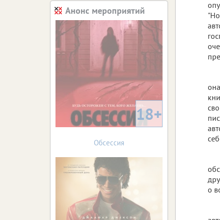
опу
Анонс мероприятий
"Но
авт
гос
оче
пре
она
кни
сво
18+
пис
авт
себ
Обсессия
обс
дру
о в
авт