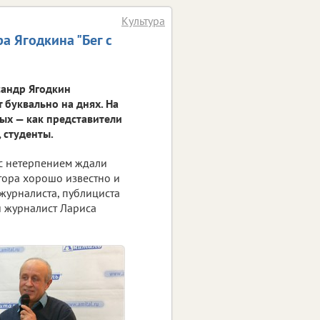
Культура
а Ягодкина "Бег с
сандр Ягодкин
 буквально на днях. На
рых — как представители
 студенты.
 с нетерпением ждали
тора хорошо известно и
 журналиста, публициста
и журналист Лариса