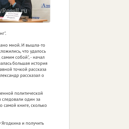
г".
сано мной. И вышла-то
сложились, что удалось
самим собой", - начал
чалась большая история
равной точкой рассказа
Александр рассказал о
еменной политической
 следовали один за
 о самой книге, сколько
 Ягодкина и получить