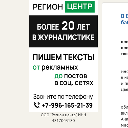
В 
ба
пре
пре
тво
мно
в н
и п
Дья
обл
вкл
ООО "Регион центр", ИНН
Ана
4817003180
мно