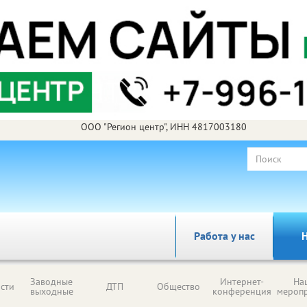
ООО "Регион центр", ИНН 4817003180
Работа у нас
Н
Заводные
Интернет-
На
сти
ДТП
Общество
выходные
конференция
мероп