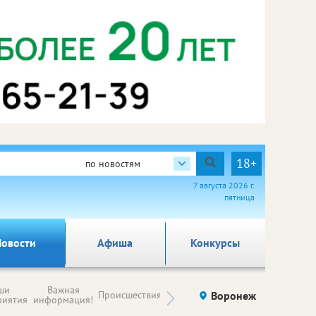
18+
по новостям
7 августа 2026 г.
пятница
овости
Афиша
Конкурсы
Новости
ши
Важная
Происшествия
Здоровье
Воронеж
Ку
компаний (на
риятия
информация!
правах
рекламы)