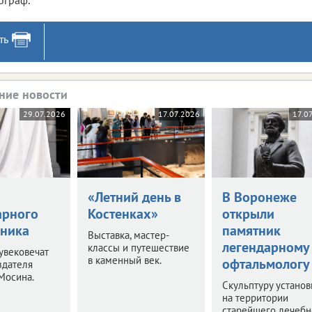
ть
ние новости
29.07.2026
17.07.2026
17.0
«Летний день в
В Воронеже
арного
Костенках»
открыли
ника
памятник
Выставка, мастер-
легендарному
классы и путешествие
увековечат
в каменный век.
офтальмологу
здателя
Мосина.
Скульптуру устано
на территории
старейшего лечебн