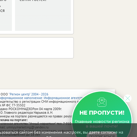
,
лся
 ООО
"Регион центр" 2004 - 2026
нформационное наполнение: Информационное агентство vRossii.ru
видетельство о регистрации СМИ информационного агентства vRossii.ru
А № ФС 77‑35502
ыдано РОСКОМНАДЗОРом 04 марта 2009г.
НЕ ПРОПУСТИ!
 О. Главного редактора Нарыков А. Н.
аннеры на портале размещаются на правах рекламы.
еклама на портале:
Главные новости региона
екламное агентство "Умный маркетинг" тел. 7-910-267-70-40,
в вашей почте!
mail: umnyy.marketing@yandex.ru
тдельные публикации могут содержать информацию, не предназначенную
зоваться сайтом без изменения настроек, вы даете согласие на
ля пользователей до 18 лет.
ПОДПИСАТЬСЯ