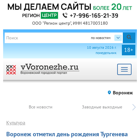
ООО "Регион центр", ИНН 4817003180
по новостям
10 августа 2026 г.
18+
понедельник
Toggle
navigat
Воронеж
Все новости
Заводные выходные
Культура
Воронеж отметил день рождения Тургенева