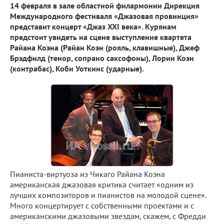
14 февраля в зале областной филармонии Дирекция
Международного фестиваля «Джазовая провинция»
представит концерт «Джаз XXI века». Курянам
предстоит увидеть на сцене выступление квартета
Райана Коэна (Райан Коэн (рояль, клавишные), Джеф
Брэдфилд (тенор, сопрано саксофоны), Лорин Коэн
(контрабас), Коби Уоткинс (ударные).
Пианиста-виртуоза из Чикаго Райана Коэна
американская джазовая критика считает «одним из
лучших композиторов и пианистов на молодой сцене».
Много концертирует с собственными проектами и с
американскими джазовыми звездам, скажем, с Фредди