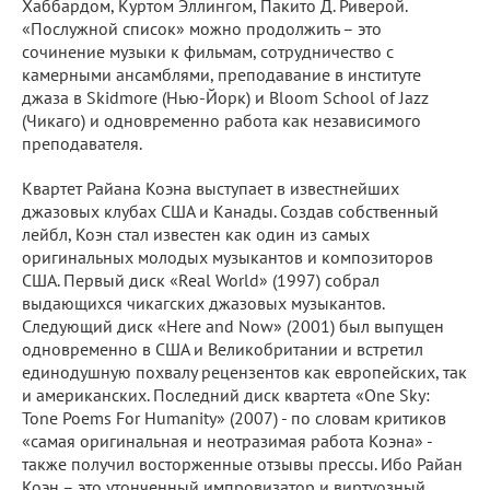
Хаббардом, Куртом Эллингом, Пакито Д. Риверой.
«Послужной список» можно продолжить – это
сочинение музыки к фильмам, сотрудничество с
камерными ансамблями, преподавание в институте
джаза в Skidmore (Нью-Йорк) и Bloom School of Jazz
(Чикаго) и одновременно работа как независимого
преподавателя.
Квартет Райана Коэна выступает в известнейших
джазовых клубах США и Канады. Создав собственный
лейбл, Коэн стал известен как один из самых
оригинальных молодых музыкантов и композиторов
США. Первый диск «Real World» (1997) собрал
выдающихся чикагских джазовых музыкантов.
Следующий диск «Here and Now» (2001) был выпущен
одновременно в США и Великобритании и встретил
единодушную похвалу рецензентов как европейских, так
и американских. Последний диск квартета «One Sky:
Tone Poems For Humanity» (2007) - по словам критиков
«самая оригинальная и неотразимая работа Коэна» -
также получил восторженные отзывы прессы. Ибо Райан
Коэн – это утонченный импровизатор и виртуозный