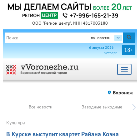
ООО "Регион центр", ИНН 4817003180
по новостям
6 августа 2026 г.
18+
четверг
Toggle
navigat
Воронеж
Все новости
Заводные выходные
Культура
В Курске выступит квартет Райана Коэна