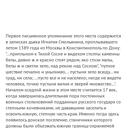
Первое письменное упоминание этого места содержится
в записках дьяка Игнатия Смольянина, проплывавшего
летом 1389 года из Москвы в Константинополь по Дону:
"...приплыхом к Тихой Сосне и видехом столпы каменны
белы, дивно ж и красно стоят рядом, яко стози малы,
белы ж и светли зело, над рекою над Сосною", "путное
шествие печално и унылниво, .. пустыня зело всюду... ни
град, ни села; ...пусто все и не населено; нигде не видети
человека, точию пустыня вилия и зверей множество...".
Началом оседлой жизни в этом месте считается 17 век,
когда завершилась длительная пора постоянных
военных столкновений подданных русского государя со
степными кочевниками, не дававшими заселить и
освоить южную, степную часть края. Именно тогда здесь
появилось донское поселение, станичники которого
должны были объезжать южную границу охраняемой