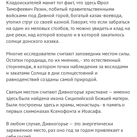
Кладоискателей манит тот факт, что здесь Фрол
Тимофеевич Разин, побитый правительственными
войсками под Дивной горой, богатый казак-воевода,
утопил струг со своей казной. Говорят, что если забраться
на один из меловых столбов, то можно увидеть и клад на
дне реки, над которой взошло и в которой закатилось
солнце донского казака.
Многие исследователи считают заповедник местом силы.
Остатки городища, по их мнению, - это естественный
стоунхендж, в котором точки наблюдения за восходами
и закатами Солнца в дни солнцестояний и
равноденствий созданы самой природой.
Святым местом считают Дивногорье христиане — именно
здесь была найдена икона Сицилийской Божьей матери.
Были построены здесь и храмы, монастырь - в память о
первых схимонахах Ксенофонта и Иоасафа.
В любом случае, Дивногорье — это энергетически
заряженное место, раз оно год за годом привлекает к
себе гостей.