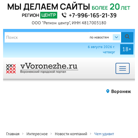
ООО "Регион центр", ИНН 4817003180
по новостям
6 августа 2026 г.
18+
четверг
Toggle
navigat
Воронеж
Главная
Интересное
Новости компаний
Чем удивит