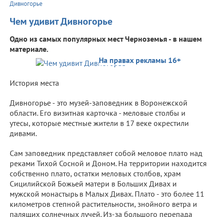
Дивногорье
Чем удивит Дивногорье
Одно из самых популярных мест Черноземья - в нашем
материале.
На правах рекламы 16+
История места
Дивногорье - это музей-заповедник в Воронежской
области. Его визитная карточка - меловые столбы и
утесы, которые местные жители в 17 веке окрестили
дивами.
Сам заповедник представляет собой меловое плато над
реками Тихой Сосной и Доном. На территории находится
собственно плато, остатки меловых столбов, храм
Сицилийской Божьей матери в Больших Дивах и
мужской монастырь в Малых Дивах. Плато - это более 11
километров степной растительности, знойного ветра и
палящих солнечных лучей. Из-за большого перепада